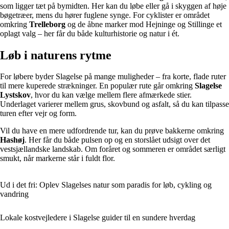
som ligger tæt på bymidten. Her kan du løbe eller gå i skyggen af høje
bøgetræer, mens du hører fuglene synge. For cyklister er området
omkring
Trelleborg
og de åbne marker mod Hejninge og Stillinge et
oplagt valg – her får du både kulturhistorie og natur i ét.
Løb i naturens rytme
For løbere byder Slagelse på mange muligheder – fra korte, flade ruter
til mere kuperede strækninger. En populær rute går omkring
Slagelse
Lystskov
, hvor du kan vælge mellem flere afmærkede stier.
Underlaget varierer mellem grus, skovbund og asfalt, så du kan tilpasse
turen efter vejr og form.
Vil du have en mere udfordrende tur, kan du prøve bakkerne omkring
Hashøj
. Her får du både pulsen op og en storslået udsigt over det
vestsjællandske landskab. Om foråret og sommeren er området særligt
smukt, når markerne står i fuldt flor.
Ud i det fri: Oplev Slagelses natur som paradis for løb, cykling og
vandring
Lokale kostvejledere i Slagelse guider til en sundere hverdag