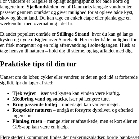
For vandrere er Slagelse et oplagt udgangspunkt for både korte og
længere ture.
Sjællandsleden
, en af Danmarks længste vandreruter,
passerer gennem området og giver mulighed for at opleve både kyst,
skov og åbent land. Du kan tage en enkelt etape eller planlægge en
weekendtur med overnatning i det fri.
Et andet populært område er
Stillinge Strand
, hvor du kan gå langs
kysten og nyde udsigten over Storebælt. Her er der både mulighed for
en frisk morgentur og en rolig aftenvandring i solnedgangen. Husk at
tage hensyn til naturen – hold dig til stierne, og tag affaldet med dig.
Praktiske tips til din tur
Uanset om du løber, cykler eller vandrer, er det en god idé at forberede
sig lidt, før du tager af sted:
Tjek vejret
– især ved kysten kan vinden være kraftig.
Medbring vand og snacks
, især på længere ture.
Brug passende fodtøj
– underlaget kan variere meget.
Respektér naturen
– undgå at forstyrre dyrelivet, og efterlad
ingen spor.
Planlæg ruten
– mange stier er afmærkede, men et kort eller en
GPS-app kan være en hjælp.
Flere steder i kommunen findes der parkeringspladser, borde-bænkesæt