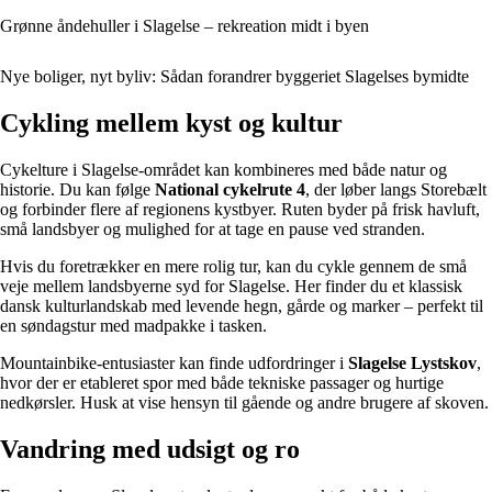
Grønne åndehuller i Slagelse – rekreation midt i byen
Nye boliger, nyt byliv: Sådan forandrer byggeriet Slagelses bymidte
Cykling mellem kyst og kultur
Cykelture i Slagelse-området kan kombineres med både natur og
historie. Du kan følge
National cykelrute 4
, der løber langs Storebælt
og forbinder flere af regionens kystbyer. Ruten byder på frisk havluft,
små landsbyer og mulighed for at tage en pause ved stranden.
Hvis du foretrækker en mere rolig tur, kan du cykle gennem de små
veje mellem landsbyerne syd for Slagelse. Her finder du et klassisk
dansk kulturlandskab med levende hegn, gårde og marker – perfekt til
en søndagstur med madpakke i tasken.
Mountainbike-entusiaster kan finde udfordringer i
Slagelse Lystskov
,
hvor der er etableret spor med både tekniske passager og hurtige
nedkørsler. Husk at vise hensyn til gående og andre brugere af skoven.
Vandring med udsigt og ro