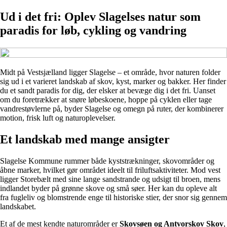
Ud i det fri: Oplev Slagelses natur som
paradis for løb, cykling og vandring
Midt på Vestsjælland ligger Slagelse – et område, hvor naturen folder
sig ud i et varieret landskab af skov, kyst, marker og bakker. Her finder
du et sandt paradis for dig, der elsker at bevæge dig i det fri. Uanset
om du foretrækker at snøre løbeskoene, hoppe på cyklen eller tage
vandrestøvlerne på, byder Slagelse og omegn på ruter, der kombinerer
motion, frisk luft og naturoplevelser.
Et landskab med mange ansigter
Slagelse Kommune rummer både kyststrækninger, skovområder og
åbne marker, hvilket gør området ideelt til friluftsaktiviteter. Mod vest
ligger Storebælt med sine lange sandstrande og udsigt til broen, mens
indlandet byder på grønne skove og små søer. Her kan du opleve alt
fra fugleliv og blomstrende enge til historiske stier, der snor sig gennem
landskabet.
Et af de mest kendte naturområder er
Skovsøen og Antvorskov Skov
,