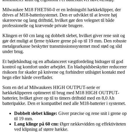
Milwaukee M18 FHET60-0 er en ledningsfri hækkeklipper, der
drives af M18-batterisystemet. Den er udviklet til at levere høj
skæreevne og lang driftstid, hvilket gør den velegnet til både
professionelle og krævende private brugere.
Klingen er 60 cm lang og dobbelt slebet, hvilket giver rene snit og
gør det muligt at fjerne tykkere grene på op til 19 mm. Den robuste
metalgearkasse beskytter transmissionssystemet mod stød og slid
under brug.
Et bøjlehåndtag og en afbalanceret vægtfordeling bidrager til god
kontrol og komfort under arbejdet. En bladspidsbeskytter reducerer
risikoen for skader på knivene og forhindrer utilsigtet kontakt med
hegn eller hårde overflader.
Som en del af Milwaukees HIGH OUTPUT-serie er
hækkeklipperen optimeret til brug med M18 HIGH OUTPUT-
batterier, hvilket giver op til to timers driftstid med en 8,0 Ah
batteripakke. Den er kompatibel med alle M18-batterier i systemet.
Dobbelt slebet klinge:
Giver præcise og rene snit i grene op
til 19 mm.
Lang klinge på 60 cm:
Øger rækkevidden og effektiviteten
ved klipning af større hække.