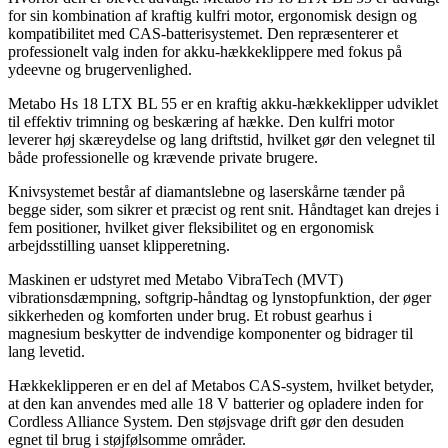
for sin kombination af kraftig kulfri motor, ergonomisk design og
kompatibilitet med CAS-batterisystemet. Den repræsenterer et
professionelt valg inden for akku-hækkeklippere med fokus på
ydeevne og brugervenlighed.
Metabo Hs 18 LTX BL 55 er en kraftig akku-hækkeklipper udviklet
til effektiv trimning og beskæring af hække. Den kulfri motor
leverer høj skæreydelse og lang driftstid, hvilket gør den velegnet til
både professionelle og krævende private brugere.
Knivsystemet består af diamantslebne og laserskårne tænder på
begge sider, som sikrer et præcist og rent snit. Håndtaget kan drejes i
fem positioner, hvilket giver fleksibilitet og en ergonomisk
arbejdsstilling uanset klipperetning.
Maskinen er udstyret med Metabo VibraTech (MVT)
vibrationsdæmpning, softgrip-håndtag og lynstopfunktion, der øger
sikkerheden og komforten under brug. Et robust gearhus i
magnesium beskytter de indvendige komponenter og bidrager til
lang levetid.
Hækkeklipperen er en del af Metabos CAS-system, hvilket betyder,
at den kan anvendes med alle 18 V batterier og opladere inden for
Cordless Alliance System. Den støjsvage drift gør den desuden
egnet til brug i støjfølsomme områder.