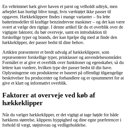
En veltrimmet hæk giver haven et pænt og velholdt udtryk, men
arbejdet kan hurtigt blive tungt, hvis værktøjet ikke passer til
opgaven. Hækkeklippere findes i mange varianter – fra lette
batterimodeller til kraftige benzindrevne maskiner – og det kan være
svært at vælge den rigtige. I denne artikel får du et overblik over de
vigtigste faktorer, du bør overveje, samt en introduktion til
forskellige typer og brands, der kan hjælpe dig med at finde den
hækkeklipper, der passer bedst til dine behov.
Artiklen præsenterer et bredt udvalg af hækkeklippere, som
repræsenterer forskellige typer, prisklasser og anvendelsesområder.
Formålet er at give et overblik over funktioner og egenskaber, så du
lettere kan vurdere, hvilken type der passer bedst til din have.
Oplysningerne om produkterne er baseret på offentligt tilgængelige
beskrivelser fra producenter og forhandlere og er opsummeret for at
give et klart og informativt overblik.
Faktorer at overveje ved køb af
hækkeklipper
Når du vælger hækkeklipper, er det vigtigt at tage højde for både
hækkens størrelse, klippens hyppighed og dine egne præferencer i
forhold til vægt, støjniveau og vedligeholdelse.