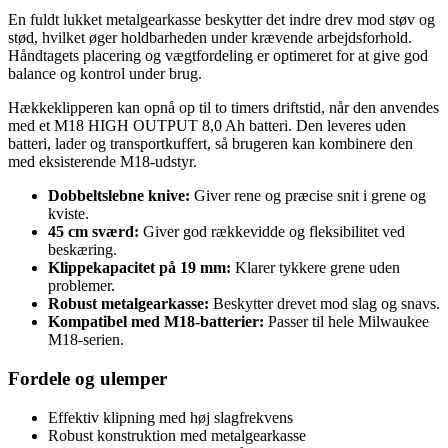
En fuldt lukket metalgearkasse beskytter det indre drev mod støv og
stød, hvilket øger holdbarheden under krævende arbejdsforhold.
Håndtagets placering og vægtfordeling er optimeret for at give god
balance og kontrol under brug.
Hækkeklipperen kan opnå op til to timers driftstid, når den anvendes
med et M18 HIGH OUTPUT 8,0 Ah batteri. Den leveres uden
batteri, lader og transportkuffert, så brugeren kan kombinere den
med eksisterende M18-udstyr.
Dobbeltslebne knive:
Giver rene og præcise snit i grene og
kviste.
45 cm sværd:
Giver god rækkevidde og fleksibilitet ved
beskæring.
Klippekapacitet på 19 mm:
Klarer tykkere grene uden
problemer.
Robust metalgearkasse:
Beskytter drevet mod slag og snavs.
Kompatibel med M18-batterier:
Passer til hele Milwaukee
M18-serien.
Fordele og ulemper
Effektiv klipning med høj slagfrekvens
Robust konstruktion med metalgearkasse