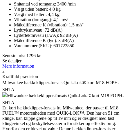
Snitantal ved tomgang: 3400 /min
Vægt uden batteri: 4,0 kg
Vægt med batteri: 4,4 kg
Vibration (tomgang): 4,1 m/s²
Måledifference K (vibration): 1,5 m/s²
Lydtryksniveau: 72 dB(A)
Lydeffektniveau (LwA): 92 dB(A)
Måledifference K (lyd): 3 dB(A)
Varenummer (SKU): 601722850
Seneste pris:
1796
kr.
Se detaljer
Mere information
2
Kraftfuld præcision
Milwaukee hækkeklipper-forsats Quik-Lokâ¢ kort M18 FOPH-
SHTA
En kort hækkeklipper-forsats fra Milwaukee, der passer til M18
FUEL™ motorenheden med QUIK-LOK™. Den har en 51 cm
klinge, kan klippe grene op til 19 mm og er designet med fast
klingevinkel og beskyttelsesskærm for sikker og effektiv brug.
Hvorfor den er blevet udvalgt: Denne hækkeklipper-forsats er