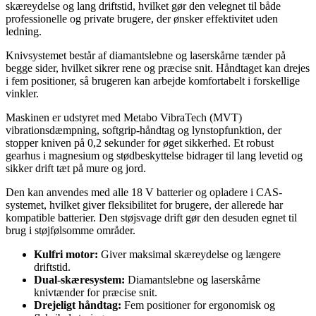
skæreydelse og lang driftstid, hvilket gør den velegnet til både
professionelle og private brugere, der ønsker effektivitet uden
ledning.
Knivsystemet består af diamantslebne og laserskårne tænder på
begge sider, hvilket sikrer rene og præcise snit. Håndtaget kan drejes
i fem positioner, så brugeren kan arbejde komfortabelt i forskellige
vinkler.
Maskinen er udstyret med Metabo VibraTech (MVT)
vibrationsdæmpning, softgrip-håndtag og lynstopfunktion, der
stopper kniven på 0,2 sekunder for øget sikkerhed. Et robust
gearhus i magnesium og stødbeskyttelse bidrager til lang levetid og
sikker drift tæt på mure og jord.
Den kan anvendes med alle 18 V batterier og opladere i CAS-
systemet, hvilket giver fleksibilitet for brugere, der allerede har
kompatible batterier. Den støjsvage drift gør den desuden egnet til
brug i støjfølsomme områder.
Kulfri motor:
Giver maksimal skæreydelse og længere
driftstid.
Dual-skæresystem:
Diamantslebne og laserskårne
knivtænder for præcise snit.
Drejeligt håndtag:
Fem positioner for ergonomisk og