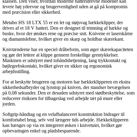
klassen. Den viser, hvordan moderne batteridrevne modeller kan
levere høj ydeevne og brugervenlighed uden at gå på kompromis
med præcision eller sikkerhed.
Metabo HS 18 LTX 55 er en let og støjsvag hækkeklipper, der
drives af et 18 V batteri. Den er designet til trimning af hække og
buske, hvor der ønskes rene og præcise snit. Knivene er laserskårne
og diamantslebne, hvilket giver en skarp og holdbar skærekant.
Knivtænderne har en speciel dråbeform, som øger skærekapaciteten
og gør det lettere at klippe gennem forskellige grentykkelser.
Maskinen er udstyret med tohåndsbetjening, lang trykkontakt og
bøjlegrebskontakt, hvilket giver en sikker og ergonomisk
arbejdsstilling.
For at beskytte brugeren og motoren har hækkeklipperen en ekstra
sikkerhedsafbryder og lynstop på kniven, der standser bevægelsen
på 0,08 sekunder. Den er desuden udstyret med stødbeskyttelse, som
reducerer risikoen for tilbageslag ved arbejde tæt på mure eller
jorden.
Softgrip-håndtag og en velafbalanceret konstruktion bidrager til
komfortabel brug, selv ved længere tids arbejde. Hækkeklipperen
kan hænges op via en integreret øsken i knivetuiet, hvilket gør
opbevaringen enkel og pladsbesparende.