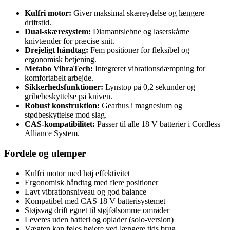
Kulfri motor:
Giver maksimal skæreydelse og længere
driftstid.
Dual-skæresystem:
Diamantslebne og laserskårne
knivtænder for præcise snit.
Drejeligt håndtag:
Fem positioner for fleksibel og
ergonomisk betjening.
Metabo VibraTech:
Integreret vibrationsdæmpning for
komfortabelt arbejde.
Sikkerhedsfunktioner:
Lynstop på 0,2 sekunder og
gribebeskyttelse på kniven.
Robust konstruktion:
Gearhus i magnesium og
stødbeskyttelse mod slag.
CAS-kompatibilitet:
Passer til alle 18 V batterier i Cordless
Alliance System.
Fordele og ulemper
Kulfri motor med høj effektivitet
Ergonomisk håndtag med flere positioner
Lavt vibrationsniveau og god balance
Kompatibel med CAS 18 V batterisystemet
Støjsvag drift egnet til støjfølsomme områder
Leveres uden batteri og oplader (solo-version)
Vægten kan føles højere ved længere tids brug