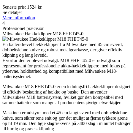
Seneste pris:
1524
kr.
Se detaljer
Mere information
4
Professionel præcision
Milwaukee Hækkeklipper M18 FHET45-0
En batteridrevet hækkeklipper fra Milwaukee med 45 cm sværd,
dobbeltslebne knive og robust metalgearkasse, der giver effektiv
klipning og lang levetid.
Hvorfor den er blevet udvalgt: M18 FHET45-0 er udvalgt som
repræsentant for professionelle akku-hækkeklippere med fokus på
ydeevne, holdbarhed og kompatibilitet med Milwaukee M18-
batterisystemet.
Milwaukee M18 FHET45-0 er en ledningsfri hækkeklipper designet
til effektiv beskæring af hække og buske. Den anvender
Milwaukees M18-batterisystem, hvilket gør den kompatibel med
samme batterier som mange af producentens øvrige elværktøjer.
Maskinen er udstyret med et 45 cm langt sværd med dobbeltslebne
knive, som sikrer rene snit og gør det muligt at fjerne tykkere grene
op til 19 mm. Den høje slagfrekvens på 3400 slag i minuttet bidrager
til hurtig og præcis klipning.