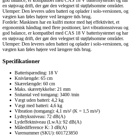
god balance, er kompatibel med CAS 18 V batterisystemet og har
en støjsvag drift, der gør den velegnet til støjfølsomme områder.
Ulemper: Den leveres uden batteri og oplader i solo-versionen, og
vægten kan føles højere ved længere tids brug.
Fordele: Maskinen har en kulfri motor med høj effektivitet, et
ergonomisk håndtag med flere positioner, lavt vibrationsniveau og
god balance, er kompatibel med CAS 18 V batterisystemet og har
en støjsvag drift, der gør den velegnet til støjfølsomme områder.
Ulemper: Den leveres uden batteri og oplader i solo-versionen, og
vægten kan føles højere ved længere tids brug.
Specifikationer
Batterispænding: 18 V
Knivlængde: 65 cm
Skærelængde: 60 cm
Maks. skæretykkelse: 21 mm
Snitantal ved tomgang: 3400 /min
Vægt uden batteri: 4,2 kg
Vægt med batteri: 4,6 kg
Vibration (tomgang): 4,1 m/s² (K = 1,5 m/s²)
Lydtryksniveau: 72 dB(A)
Lydeffektniveau (LwA): 92 dB(A)
Måledifference K: 3 dB(A)
Varenummer (SKU): 601723850