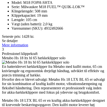
Model: M18 FOPH-SHTA
Serie: Milwaukee M18 FUEL™ QUIK-LOK™
Klingelængde: 508 mm
Klippekapacitet: 19 mm
Længde: 105 cm
Vægt (uden batteri): 2,0 kg
Varenummer (SKU): 4932492666
Seneste pris:
1428
kr.
Se detaljer
Mere information
3
Professionel klippekraft
Metabo Hs 18 ltx bl 65 hækkeklipper solo
En batteridrevet hækkeklipper fra Metabo med kulfri motor, 65 cm
knivlængde og ergonomisk drejeligt håndtag, udviklet til effektiv og
præcis trimning af hække.
Hvorfor den er blevet udvalgt: Metabo Hs 18 LTX BL 65 er udvalgt
for sin kombination af kraftig kulfri motor, vibrationsdæmpning og
fleksibel håndtering. Den repræsenterer et professionelt valg inden
for akku-hækkeklippere med fokus på ydeevne og brugskomfort.
Metabo Hs 18 LTX BL 65 er en kraftig akku-hækkeklipper designet
til krævende beskæringsopgaver. Den kulfri motor leverer høj