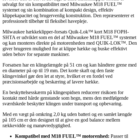
udvalgt for sin kompatibilitet med Milwaukee M18 FUEL™
systemet og sin kombination af kompakt design, effektiv
klippekapacitet og brugervenlig konstruktion. Den repræsenterer et
professionelt tilbehør til fleksibel havepleje.
Milwaukee hækkeklipper-forsats Quik-Lok™ kort M18 FOPH-
SHTA er udviklet som en del af Milwaukee M18 FUEL™ systemet
og kan monteres direkte på motorenheden med QUIK-LOK™. Den
giver brugeren mulighed for at klippe hække og buske effektivt
uden behov for separate maskiner.
Forsatsen har en klingelængde på 51 cm og kan håndtere grene med
en diameter på op til 19 mm. Det korte skaft og den faste
klingevinkel gør den let at styre, hvilket er en fordel ved
præcisionsarbejde og beskæring af lavere hække.
En beskyttelsesskærm på klingespidsen reducerer risikoen for
kontakt med hårde genstande som hegn, mens den medfølgende
sværdskede beskytter klingen under transport og opbevaring.
Med en vægt på omkring 2,0 kg uden batteri og en samlet længde
på 105 cm er den designet til at give en god balance mellem
rækkevidde og manøvredygtighed.
Kompatibel med M18 FUEL™ motorenhed:
Passer til