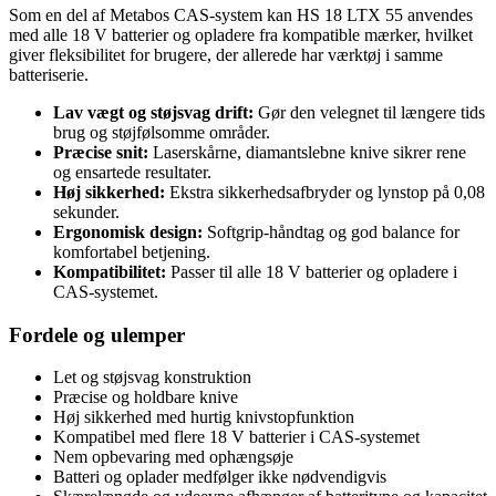
Som en del af Metabos CAS-system kan HS 18 LTX 55 anvendes
med alle 18 V batterier og opladere fra kompatible mærker, hvilket
giver fleksibilitet for brugere, der allerede har værktøj i samme
batteriserie.
Lav vægt og støjsvag drift:
Gør den velegnet til længere tids
brug og støjfølsomme områder.
Præcise snit:
Laserskårne, diamantslebne knive sikrer rene
og ensartede resultater.
Høj sikkerhed:
Ekstra sikkerhedsafbryder og lynstop på 0,08
sekunder.
Ergonomisk design:
Softgrip-håndtag og god balance for
komfortabel betjening.
Kompatibilitet:
Passer til alle 18 V batterier og opladere i
CAS-systemet.
Fordele og ulemper
Let og støjsvag konstruktion
Præcise og holdbare knive
Høj sikkerhed med hurtig knivstopfunktion
Kompatibel med flere 18 V batterier i CAS-systemet
Nem opbevaring med ophængsøje
Batteri og oplader medfølger ikke nødvendigvis