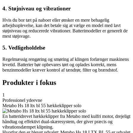
4. Støjniveau og vibrationer
Hvis du bor tæt på naboer eller ønsker en mere behagelig
arbejdsoplevelse, kan det betale sig at vælge en model med lavt
støjniveau og reducerede vibrationer. Batterimodeller er generelt de
mest støjsvage.
5. Vedligeholdelse
Regelmæssig rengøring og smøring af klingen forlænger maskinens
levetid. Batterier bør opbevares tørt og oplades korrekt, mens
benzinmodeller kræver kontrol af tændrør, filter og brændstof.
Produkter i fokus
1
Professionel ydeevne
Metabo Hs 18 ltx bl 55 hækkeklipper solo
En batteridrevet hækkeklipper fra Metabo med kulfri motor, drejeligt
håndtag og effektivt dual-skæresystem, der giver præcis og
vibrationsdæmpet klipning.
Hvorfor den er blevet udvalgt: Metabo Hs 18 LTX BL 55 er udvalgt