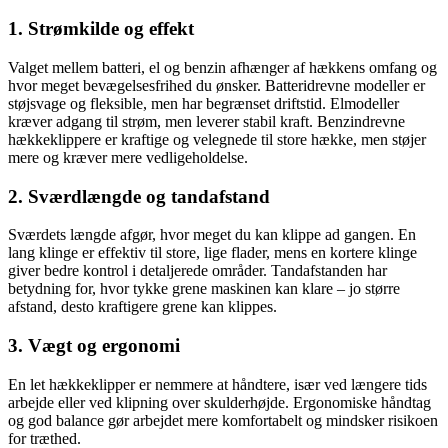
1. Strømkilde og effekt
Valget mellem batteri, el og benzin afhænger af hækkens omfang og
hvor meget bevægelsesfrihed du ønsker. Batteridrevne modeller er
støjsvage og fleksible, men har begrænset driftstid. Elmodeller
kræver adgang til strøm, men leverer stabil kraft. Benzindrevne
hækkeklippere er kraftige og velegnede til store hække, men støjer
mere og kræver mere vedligeholdelse.
2. Sværdlængde og tandafstand
Sværdets længde afgør, hvor meget du kan klippe ad gangen. En
lang klinge er effektiv til store, lige flader, mens en kortere klinge
giver bedre kontrol i detaljerede områder. Tandafstanden har
betydning for, hvor tykke grene maskinen kan klare – jo større
afstand, desto kraftigere grene kan klippes.
3. Vægt og ergonomi
En let hækkeklipper er nemmere at håndtere, især ved længere tids
arbejde eller ved klipning over skulderhøjde. Ergonomiske håndtag
og god balance gør arbejdet mere komfortabelt og mindsker risikoen
for træthed.