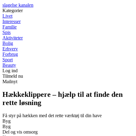
slagelse kanalen
Kategorier
Livet
Interesser
Familie
Spis
Aktiviteter
Bolig
Erhverv
Forbrug
Sport
Beauty
Log ind
Tilmeld nu
Mailnyt
Hækkeklippere – hjælp til at finde den
rette løsning
Få styr på hækken med det rette værktøj til din have
Byg
Byg
Del og vis omsorg