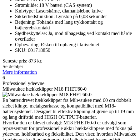
Strømkilde: 18 V batteri (CAS-system)
Knivtype: Laserskårne, diamantslebne knive
Sikkerhedsfunktion: Lynstop på 0,08 sekunder
Betjening: Tohånds med lang trykkontakt og
bøjlegrebskontakt
Stødbeskyttelse: Ja, mod tilbageslag ved kontakt med hårde
overflader
Opbevaring: Øsken til ophæng i knivetuiet
SKU: 601718850
Seneste pris:
873
kr.
Se detaljer
Mere information
6
Professionel ydeevne
Milwaukee hækkeklipper M18 FHET60-0
En batteridrevet hækkeklipper fra Milwaukee med 60 cm dobbelt
slebet klinge, metalgearkasse og kompatibilitet med M18-
batterisystemet. Designet til effektiv klipning af grene op til 19 mm
og lang driftstid med HIGH OUTPUT-batterier.
Hvorfor den er blevet udvalgt: M18 FHET60-0 er udvalgt som
repræsentant for professionelle akku-hækkeklippere med fokus på
ydeevne, holdbarhed og fleksibilitet. Den viser, hvordan Milwaukee
kombinerer kraft og ergonomi i et batteridrevet haveværktøj.