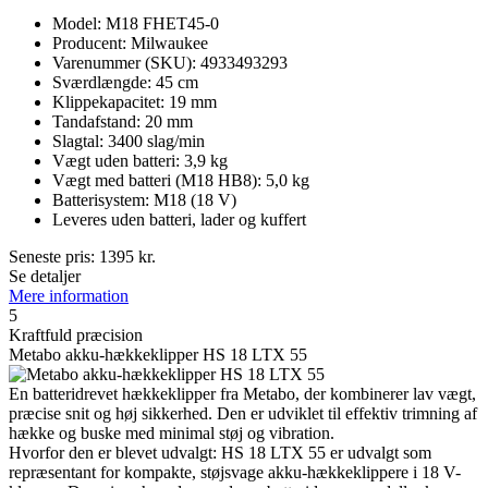
Model: M18 FHET45-0
Producent: Milwaukee
Varenummer (SKU): 4933493293
Sværdlængde: 45 cm
Klippekapacitet: 19 mm
Tandafstand: 20 mm
Slagtal: 3400 slag/min
Vægt uden batteri: 3,9 kg
Vægt med batteri (M18 HB8): 5,0 kg
Batterisystem: M18 (18 V)
Leveres uden batteri, lader og kuffert
Seneste pris:
1395
kr.
Se detaljer
Mere information
5
Kraftfuld præcision
Metabo akku-hækkeklipper HS 18 LTX 55
En batteridrevet hækkeklipper fra Metabo, der kombinerer lav vægt,
præcise snit og høj sikkerhed. Den er udviklet til effektiv trimning af
hække og buske med minimal støj og vibration.
Hvorfor den er blevet udvalgt: HS 18 LTX 55 er udvalgt som
repræsentant for kompakte, støjsvage akku-hækkeklippere i 18 V-