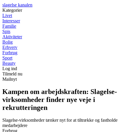
slagelse kanalen
Kategorier
Livet
Interesser
Familie
Spis
Aktiviteter
Bolig
Erhverv
Forbrug
Sport
Beauty
Log ind
Tilmeld nu
Mailnyt
Kampen om arbejdskraften: Slagelse-
virksomheder finder nye veje i
rekrutteringen
Slagelse-virksomheder tænker nyt for at tiltrække og fastholde
medarbejdere
Forbrug