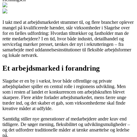
I takt med at arbejdsmarkedet strammer til, og flere brancher oplever
mangel på kvalificerede hænder, står virksomheder i Slagelse over
for en fælles udfordring: Hvordan tiltrækker og fastholder man de
rette medarbejdere? I en tid, hvor både industri, detailhandel og
servicefag mærker presset, tænkes der nyt i rekrutteringen – fra
samarbejde med uddannelsesinstitutioner til fleksible arbejdsformer
og lokale netværk.
Et arbejdsmarked i forandring
Slagelse er en by i vækst, hvor både offentlige og private
arbejdspladser spiller en central rolle i regionens udvikling. Men
som i resten af landet er konkurrencen om arbejdskraften blevet
skarpere. Flere ældre forlader arbejdsmarkedet, mens færre unge
træder ind, og det skaber et gab, som virksomhederne skal finde
kreative måder at udfylde.
Samtidig stiller nye generationer af medarbejdere andre krav end
tidligere. De søger mening, fleksibilitet og udviklingsmuligheder –
og det udfordrer traditionelle måder at tænke ansættelse og ledelse
på.