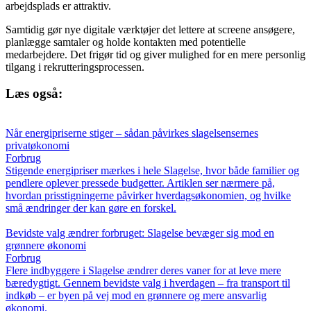
arbejdsplads er attraktiv.
Samtidig gør nye digitale værktøjer det lettere at screene ansøgere,
planlægge samtaler og holde kontakten med potentielle
medarbejdere. Det frigør tid og giver mulighed for en mere personlig
tilgang i rekrutteringsprocessen.
Læs også:
Når energipriserne stiger – sådan påvirkes slagelsensernes
privatøkonomi
Forbrug
Stigende energipriser mærkes i hele Slagelse, hvor både familier og
pendlere oplever pressede budgetter. Artiklen ser nærmere på,
hvordan prisstigningerne påvirker hverdagsøkonomien, og hvilke
små ændringer der kan gøre en forskel.
Bevidste valg ændrer forbruget: Slagelse bevæger sig mod en
grønnere økonomi
Forbrug
Flere indbyggere i Slagelse ændrer deres vaner for at leve mere
bæredygtigt. Gennem bevidste valg i hverdagen – fra transport til
indkøb – er byen på vej mod en grønnere og mere ansvarlig
økonomi.