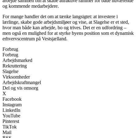
arbejde sammen om at skabe attraktive rammer for både nuværende
og kommende medarbejdere.
For mange handler det om at tænke langsigtet: at investere i
lærlinge, skabe gode arbejdsmiljøer og vise, at Slagelse er et sted,
hvor man både kan arbejde, bo og trives. Det er en udfordring –
men også en mulighed for at styrke byens position som et dynamisk
erhvervscentrum på Vestsjælland.
Forbrug
Forbrug
Arbejdsmarked
Rekruttering
Slagelse
Virksomheder
Arbejdskraftmangel
Del og vis omsorg
X
Facebook
Instagram
LinkedIn
YouTube
Pinterest
TikTok
Mail
RSS