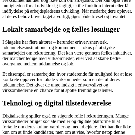
Fleksibilitet handler dog ikke kun om arbejdstid. Det kan også være
muligheden for at udvikle sig fagligt, skifte funktion internt eller få
indflydelse på arbejdspladsens udvikling. Når medarbejdere oplever,
at deres behov bliver taget alvorligt, øges både trivsel og loyalitet.
Lokalt samarbejde og fælles løsninger
I Slagelse har flere aktører – herunder erhvervsnetværk,
uddannelsesinstitutioner og kommunen – fokus på at styrke
samarbejdet om rekruttering. Det kan være gennem fælles initiativer,
der matcher ledige med virksomheder, eller ved at skabe bedre
overgange mellem uddannelse og job.
Et eksempel er samarbejder, hvor studerende får mulighed for at løse
konkrete opgaver for lokale virksomheder som en del af deres
uddannelse. Det giver de unge indsigt i erhvervslivet og
virksomhederne en chance for at spotte fremtidige talenter.
Teknologi og digital tilstedeværelse
Digitalisering spiller også en stigende rolle i rekrutteringen. Mange
virksomheder bruger sociale medier og digitale platforme til at
fortælle om deres kultur, værdier og medarbejdere. Det handler ikke
kun om at finde kandidater, men om at vise, hvorfor netop denne