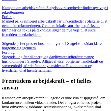
Kampen om arbejdskraften: Slagelse-virksomheder finder nye veje i
rekrutteringen
Forbrug
Mangel på kvalificeret arbejdskraft får virksomheder i Slagelse til at
gentænke rekrutteringen. Gennem lokale samarbejder, fleksible
løsninger og fokus på teknologi søger de nye veje til at sikre
fremtidens medarbejdere.
Stigende priser presser husholdningerne i Slagelse – sådan klarer
borgerne sig igennem
Forbrug
Stigende udgifter til energi og dagligvarer udfordrer mange
husholdninger i Slagelse. Alligevel viser borgerne handlekraft og
sammenhold, når de finder nye måder at få økonomien og
hverdagen til at hænge sammen.
Fremtidens arbejdskraft – et fælles
ansvar
Kampen om arbejdskraften i Slagelse er ikke kun et spørgsmål om
konkurrence mellem virksomheder. Det er også et fælles projekt,
hvor erhvervsliv, uddannelsesinstitutioner og lokalsamfund skal