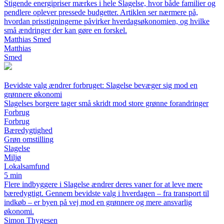
Stigende energipriser mærkes i hele Slagelse, hvor både familier og
pendlere oplever pressede budgetter. Artiklen ser nærmere på,
hvordan prisstigningerne påvirker hverdagsøkonomien, og hvilke
små ændringer der kan gøre en forskel.
Matthias Smed
Matthias
Smed
Bevidste valg ændrer forbruget: Slagelse bevæger sig mod en
grønnere økonomi
Slagelses borgere tager små skridt mod store grønne forandringer
Forbrug
Forbrug
Bæredygtighed
Grøn omstilling
Slagelse
Miljø
Lokalsamfund
5 min
Flere indbyggere i Slagelse ændrer deres vaner for at leve mere
bæredygtigt. Gennem bevidste valg i hverdagen – fra transport til
indkøb – er byen på vej mod en grønnere og mere ansvarlig
økonomi.
Simon Thygesen