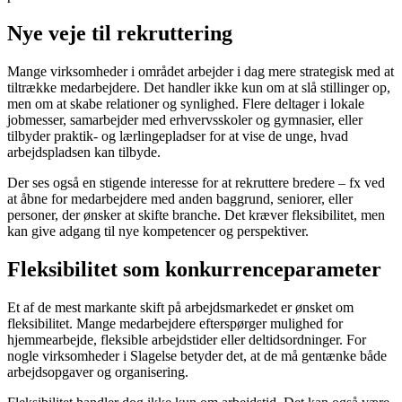
Nye veje til rekruttering
Mange virksomheder i området arbejder i dag mere strategisk med at
tiltrække medarbejdere. Det handler ikke kun om at slå stillinger op,
men om at skabe relationer og synlighed. Flere deltager i lokale
jobmesser, samarbejder med erhvervsskoler og gymnasier, eller
tilbyder praktik- og lærlingepladser for at vise de unge, hvad
arbejdspladsen kan tilbyde.
Der ses også en stigende interesse for at rekruttere bredere – fx ved
at åbne for medarbejdere med anden baggrund, seniorer, eller
personer, der ønsker at skifte branche. Det kræver fleksibilitet, men
kan give adgang til nye kompetencer og perspektiver.
Fleksibilitet som konkurrenceparameter
Et af de mest markante skift på arbejdsmarkedet er ønsket om
fleksibilitet. Mange medarbejdere efterspørger mulighed for
hjemmearbejde, fleksible arbejdstider eller deltidsordninger. For
nogle virksomheder i Slagelse betyder det, at de må gentænke både
arbejdsopgaver og organisering.