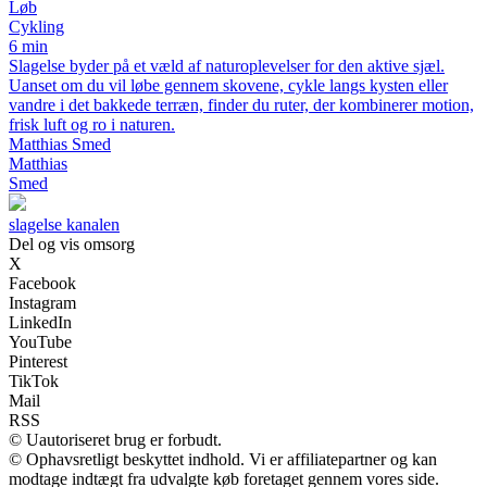
Løb
Cykling
6 min
Slagelse byder på et væld af naturoplevelser for den aktive sjæl.
Uanset om du vil løbe gennem skovene, cykle langs kysten eller
vandre i det bakkede terræn, finder du ruter, der kombinerer motion,
frisk luft og ro i naturen.
Matthias Smed
Matthias
Smed
slagelse kanalen
Del og vis omsorg
X
Facebook
Instagram
LinkedIn
YouTube
Pinterest
TikTok
Mail
RSS
© Uautoriseret brug er forbudt.
© Ophavsretligt beskyttet indhold. Vi er affiliatepartner og kan
modtage indtægt fra udvalgte køb foretaget gennem vores side.