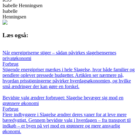
Isabelle Henningsen
Isabelle
Henningsen
Læs også:
Når energipriserne stiger – sådan påvirkes slagelsensernes
privatøkonomi
Forbrug
Stigende energipriser mærkes i hele Slagelse, hvor både familier og
pendlere oplever pressede budgetter. Artiklen ser nærmere på,
hvordan prisstigningerne påvirker hverdagsøkonomien, og hvilke
små ændringer der kan gøre en forskel.
Bevidste valg ændrer forbruget: Slagelse bevæger sig mod en
grønnere økonomi
Forbrug
Flere indbyggere i Slagelse ændrer deres vaner for at leve mere
bæredygtigt. Gennem bevidste valg i hverdagen – fra transport til
indkøb – er byen på vej mod en grønnere og mere ansvarlig
økonomi.