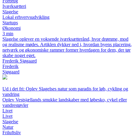
Forbrug
Iværksætteri
Slagelse
Lokal erhvervsudvikling
Startups
Økonomi
3 min
Slagelse oplever en voksende iværksætterånd, hvor drømme, mod
og realisme mødes. Artiklen dykker ned i, hvordan byens placering,
netværk og økonomiske rammer former hverdagen for dem, der tør
skabe noget eget.
Frederik Sjøgaard
Frederik
Sjøgaard
Ud i det fri: Oplev Slagelses natur som paradis for løb, cykling og
vandring
Oplev Vestsjællands smukke landskaber med løbesko, cykel eller
vandrestøvler
Livet
Livet
Slagelse
Natur
Friluftsliv