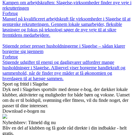
Kampen om arbejdskraften: Slagelse-virksomheder finder nye veje i
rekrutteringen
Forbrug
Mangel på kvalificeret arbejdskraft får virksomheder i Slagelse til at
gentænke rekrutteringen. Gennem lokale samarbejder, fleksible
løsninger og fokus på teknologi søger de nye veje til at sikre
fremtidens medarbejdere.
Stigende priser presser husholdningerne i Slagelse – sådan klarer
borgerne sig igennem
Forbrug
Stigende udgifter til energi og dagligvarer udfordrer mange
husholdninger i Slagelse. Alligevel viser borgerne handlekraft og
sammenhold, når de finder nye måder at få økonomien og
hverdagen til at hænge sammen.
Sport og fritid i Slagelse
Dyk ned i Slagelses sportsliv med denne e-bog, der dækker lokale
klubber, aktiviteter og muligheder for både børn og voksne. Uanset
om du er til boldspil, svømning eller fitness, vil du finde noget, der
passer til dine interesser.
Download e-bogen nu
Nyhedsbrev: Tilmeld dig nu
Bliv en del af klubben og få gode råd direkte i din indbakke - helt
gratis.