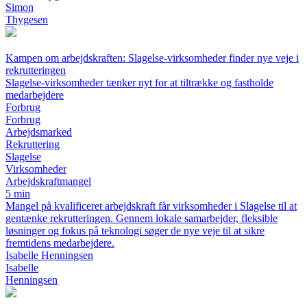
Simon
Thygesen
Kampen om arbejdskraften: Slagelse-virksomheder finder nye veje i
rekrutteringen
Slagelse-virksomheder tænker nyt for at tiltrække og fastholde
medarbejdere
Forbrug
Forbrug
Arbejdsmarked
Rekruttering
Slagelse
Virksomheder
Arbejdskraftmangel
5 min
Mangel på kvalificeret arbejdskraft får virksomheder i Slagelse til at
gentænke rekrutteringen. Gennem lokale samarbejder, fleksible
løsninger og fokus på teknologi søger de nye veje til at sikre
fremtidens medarbejdere.
Isabelle Henningsen
Isabelle
Henningsen