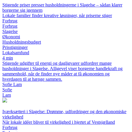
Stigende priser presser husholdningerne i Slagelse – sådan klarer
borgerne sig igennem
Lokale familier finder kreative løsninger, når priserne stiger
Forbrug
Forbrug
Slagelse
Økonomi
Husholdningsbudget
Prisstigninger
Lokalsamfund
4 min
Stigende udgifter til energi og dagligvarer udfordrer mange
husholdninger i Slagelse. Alligevel viser borgerne handlekraft og
sammenhold, når de finder nye måder at få økonomien og
hverdagen til at hænge sammen.
Sofie Lam
Sofie
Lam
Iværksætteri i Slagelse: Drømme, udfordringer og den økonomiske
virkelighed
Når lokale idéer bliver til virkelighed i hjertet af Vestsjælland
Forbrug