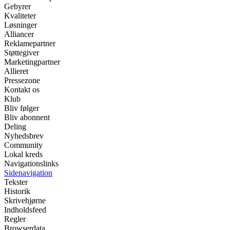
Gebyrer
Kvaliteter
Løsninger
Alliancer
Reklamepartner
Støttegiver
Marketingpartner
Allieret
Pressezone
Kontakt os
Klub
Bliv følger
Bliv abonnent
Deling
Nyhedsbrev
Community
Lokal kreds
Navigationslinks
Sidenavigation
Tekster
Historik
Skrivehjørne
Indholdsfeed
Regler
Browserdata